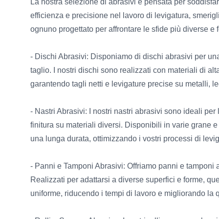
La nostra selezione di abrasivi è pensata per soddisfar
efficienza e precisione nel lavoro di levigatura, smerigl
ognuno progettato per affrontare le sfide più diverse e fo
- Dischi Abrasivi: Disponiamo di dischi abrasivi per una 
taglio. I nostri dischi sono realizzati con materiali di al
garantendo tagli netti e levigature precise su metalli, l
- Nastri Abrasivi: I nostri nastri abrasivi sono ideali pe
finitura su materiali diversi. Disponibili in varie grane 
una lunga durata, ottimizzando i vostri processi di levi
- Panni e Tamponi Abrasivi: Offriamo panni e tamponi abr
Realizzati per adattarsi a diverse superfici e forme, ques
uniforme, riducendo i tempi di lavoro e migliorando la qu