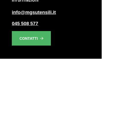
Informazioni
info@mgsutensili.it
045 508 577
CONTATTI