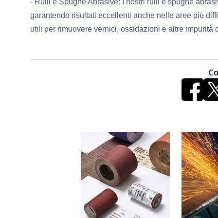
- Rulli e Spugne Abrasive: I nostri rulli e spugne abrasiv
garantendo risultati eccellenti anche nelle aree più dif
utili per rimuovere vernici, ossidazioni e altre impurità
Co